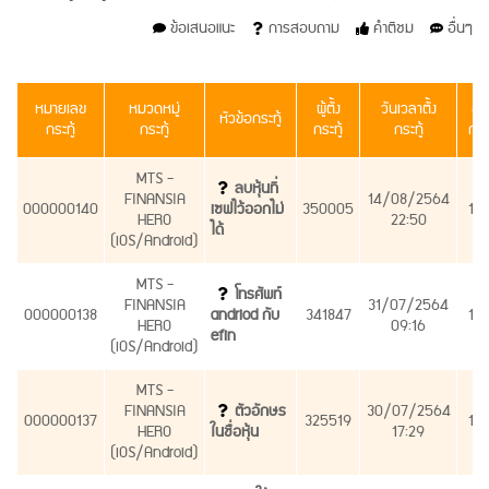
ข้อเสนอแนะ
การสอบถาม
คำติชม
อื่นๆ
หมายเลข
หมวดหมู่
ผู้ตั้ง
วันเวลาตั้ง
อ่า
หัวข้อกระทู้
กระทู้
กระทู้
กระทู้
กระทู้
กระท
MTS -
ลบหุ้นที่
FINANSIA
14/08/2564
000000140
เซฟไว้ออกไม่
350005
13
HERO
22:50
ได้
(iOS/Android)
MTS -
โทรศัพท์
FINANSIA
31/07/2564
000000138
andriod กับ
341847
13
HERO
09:16
efin
(iOS/Android)
MTS -
FINANSIA
ตัวอักษร
30/07/2564
000000137
325519
16
HERO
ในชื่อหุ้น
17:29
(iOS/Android)