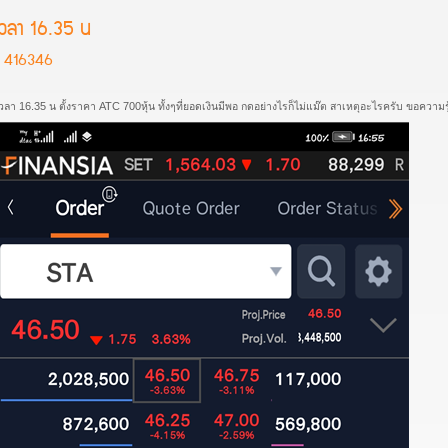
เวลา 16.35 น
416346
วลา 16.35 น ตั้งราคา ATC 700หุ้น ทั้งๆที่ยอดเงินมีพอ กดอย่างไรก็ไม่แม๊ต สาเหตุอะไรครับ ขอความ