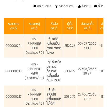
ข้อเสนอแนะ
การสอบถาม
คำติชม
อื่นๆ
หมายเลข
หมวดหมู่
หัวข้อ
ผู้ตั้ง
วันเวลาตั้ง
อ่าน
กระทู้
กระทู้
กระทู้
กระทู้
กระทู้
กระทู้
HTS -
หาวิธี
FINANSIA
เปลี่ยนเป็น
05/07/2565
000000221
252742
1182
HERO
mini mode
13:13
(Desktop/PC)
ไม่เจอ
ลืมรหัส
HTS -
pin และ
FINANSIA
27/06/2565
000000218
ต้องการ
410285
1170
HERO
20:27
เปลี่ยนชื่อ
(Desktop/PC)
กับ ATS ค่ะ
HTS -
เข้า
FINANSIA
ระบบใน
27/06/2565
000000217
258645
1139
HERO
เครื่องคอมฯ
17:19
(Desktop/PC)
ไม่ได้ค่ะ